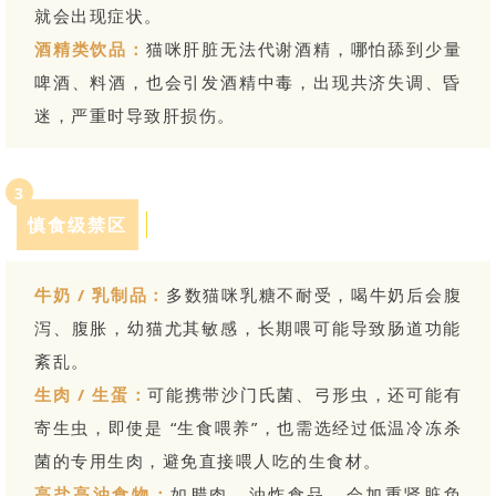
就会出现症状。
酒精类饮品：
猫咪肝脏无法代谢酒精，哪怕舔到少量
啤酒、料酒，也会引发酒精中毒，出现共济失调、昏
迷，严重时导致肝损伤。
3
慎食级禁区
SPRING 2024
牛奶 / 乳制品：
多数猫咪乳糖不耐受，喝牛奶后会腹
泻、腹胀，幼猫尤其敏感，长期喂可能导致肠道功能
紊乱。
生肉 / 生蛋：
可能携带沙门氏菌、弓形虫，还可能有
寄生虫，即使是 “生食喂养”，也需选经过低温冷冻杀
菌的专用生肉，避免直接喂人吃的生食材。
高盐高油食物：
如腊肉、油炸食品，会加重肾脏负