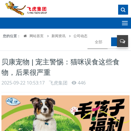
T
o
您的位置：
网站首页
新闻资讯
公司动态
g
全部
公司动
g
l
e
贝康宠物 | 宠主警惕：猫咪误食这些食
n
a
物，后果很严重
v
i
2025-09-22 10:53:17
飞虎集团
446
g
a
t
i
o
n