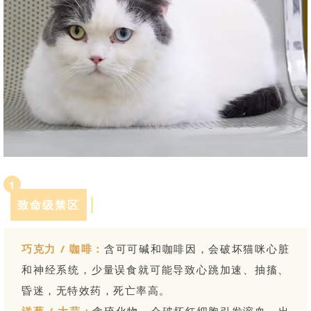
1
致命级禁区
SPRING 2024
巧克力 / 咖啡：
含可可碱和咖啡因，会破坏猫咪心脏
和神经系统，少量误食就可能导致心跳加速、抽搐、
昏迷，无特效药，死亡率高。
洋葱 / 大蒜：
含硫化物，会破坏红细胞引发溶血，出