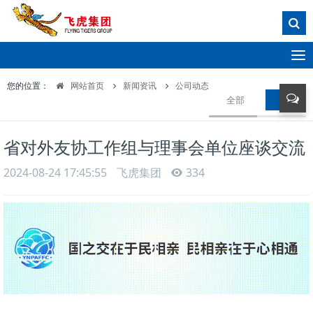
T
o
您的位置：
网站首页
新闻资讯
公司动态
g
全部
公司动
g
l
e
省对外友协工作组与理事会单位座谈交流
n
a
2024-08-24 17:45:55
飞虎集团
334
v
i
g
a
t
i
o
n