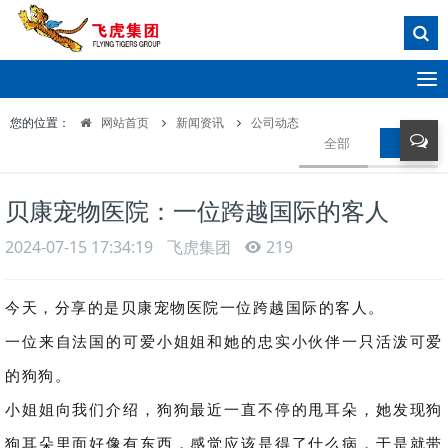
T
o
您的位置：
网站首页
新闻资讯
公司动态
g
全部
公司动
g
l
e
贝康宠物医院：一位跨越国际的客人
n
a
2024-07-15 17:34:19
飞虎集团
219
v
i
g
今天，分享的是贝康宠物医院一位跨越国际的客人。
a
一位来自法国的可爱小姐姐和她的忠实小伙伴一只活泼可爱
t
i
的狗狗。
o
小姐姐向我们介绍，狗狗最近一直不停的甩耳朵，她发现狗
n
狗耳朵里面好像有东西，感觉应该是得了什么病，于是就带