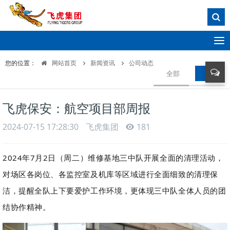
T
o
您的位置：
网站首页
新闻资讯
公司动态
g
全部
公司动
g
l
e
飞虎保安：航空项目部周报
n
a
2024-07-15 17:28:30
飞虎集团
181
v
i
g
2024年7月2日（周二）维修基地三中队开展全面的清理活动，
a
对场区各岗位、各监控室及机库等区域进行全面细致的清理保
t
i
洁，提醒全队上下要爱护工作环境，更体现三中队全体人员的团
o
结协作精神。
n