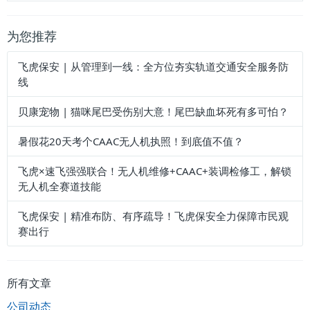
为您推荐
飞虎保安 | 从管理到一线：全方位夯实轨道交通安全服务防
线
贝康宠物 | 猫咪尾巴受伤别大意！尾巴缺血坏死有多可怕？
暑假花20天考个CAAC无人机执照！到底值不值？
飞虎×速飞强强联合！无人机维修+CAAC+装调检修工，解锁
无人机全赛道技能
飞虎保安 | 精准布防、有序疏导！飞虎保安全力保障市民观
赛出行
所有文章
公司动态