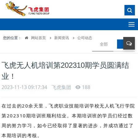
T
o
您的位置：
网站首页
新闻资讯
公司动态
g
全部
公司动
g
l
e
飞虎无人机培训第202310期学员圆满结
n
a
业！
v
i
2023-11-13 09:17:34
飞虎集团
188
g
a
在过去的20余天里，飞虎职业技能培训学校无人机飞行学院
t
i
第202310期培训班顺利结业。本期培训班的学员们经过数
o
周的努力学习，如今已经取得了显著的进步，并成功通过了
n
本期培训的考核。