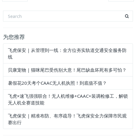
为您推荐
飞虎保安 | 从管理到一线：全方位夯实轨道交通安全服务防
线
贝康宠物 | 猫咪尾巴受伤别大意！尾巴缺血坏死有多可怕？
暑假花20天考个CAAC无人机执照！到底值不值？
飞虎×速飞强强联合！无人机维修+CAAC+装调检修工，解锁
无人机全赛道技能
飞虎保安 | 精准布防、有序疏导！飞虎保安全力保障市民观
赛出行