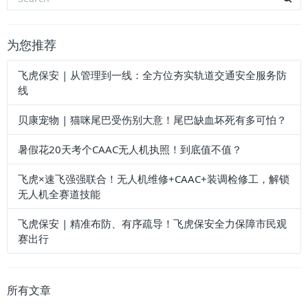
为您推荐
飞虎保安 | 从管理到一线：全方位夯实轨道交通安全服务防
线
贝康宠物 | 猫咪尾巴受伤别大意！尾巴缺血坏死有多可怕？
暑假花20天考个CAAC无人机执照！到底值不值？
飞虎×速飞强强联合！无人机维修+CAAC+装调检修工，解锁
无人机全赛道技能
飞虎保安 | 精准布防、有序疏导！飞虎保安全力保障市民观
赛出行
所有文章