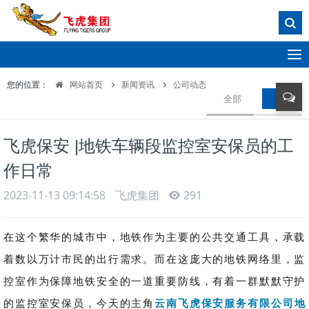
T
o
您的位置：
网站首页
新闻资讯
公司动态
g
全部
公司动
g
l
e
飞虎保安 |地铁车辆段监控室安保员的工
n
a
作日常
v
i
2023-11-13 09:14:58
飞虎集团
291
g
a
在这个繁华的城市中，地铁作为主要的公共交通工具，承载
t
i
着数以万计市民的出行需求。而在这庞大的地铁网络里，监
o
控室作为保障地铁安全的一道重要防线，有着一群默默守护
n
的监控室安保员，今天的主角
云南飞虎保安服务有限公司地