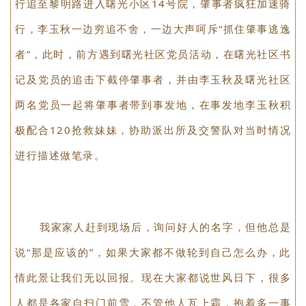
查看情况，并请路人帮忙一起将我妹妹挪至路边，同时
大声呵斥肇事者停下，只见肇事者越来越远、越骑越
快，顾不上思考的李玉秋同志请托路人拨打120，同时
拿出了自己的身份证告诉路人他马上回来，驾驶摩托车
朝着肇事者猛追，全然顾不上自身安危，由二环东路逆
行追至黎明路进入曙光小区14号院，肇事者疯狂加速骑
行，李玉秋一边穷追不舍，一边大声呵斥“抓住肇事逃逸
者”，此时，前方遇到曙光社区党员活动，在曙光社区书
记及党员的追击下截停肇事者，并由李玉秋及曙光社区
两名党员一起将肇事者带到事发地，在事发地李玉秋积
极配合120抢救妹妹，协助派出所及交警队对当时情况
进行描述做笔录。