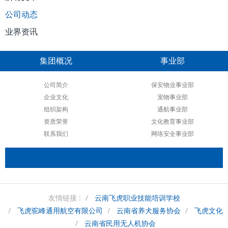
暑假花20天考个CAAC无人机执照！到底值不值？
飞虎×速飞强强联合！无人机维修+CAAC+装调检修工，解锁
无人机全赛道技能
飞虎保安 | 精准布防、有序疏导！飞虎保安全力保障市民观
赛出行
所有文章
公司动态
业界资讯
集团概况
事业部
公司简介
保安物业事业部
企业文化
宠物事业部
组织架构
通航事业部