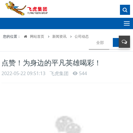
T
o
您的位置：
网站首页
新闻资讯
公司动态
g
全部
公司动
g
l
e
点赞！为身边的平凡英雄喝彩！
n
a
2022-05-22 09:51:13
飞虎集团
544
v
i
g
a
t
i
o
n