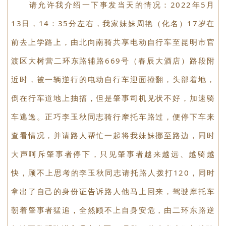
车引导员，他真正做到了当代青年见义勇为精神的体
现。他也仅仅是平凡生活的一个普通人，在关键时刻他
伸出援助之手，救下了我的妹妹，追回了肇事逃逸者，
我家人深表感谢！
请允许我介绍一下事发当天的情况：2022年5月
13日，14：35分左右，我家妹妹周艳（化名）17岁在
前去上学路上，由北向南骑共享电动自行车至昆明市官
渡区大树营二环东路辅路669号（春辰大酒店）路段附
近时，被一辆逆行的电动自行车迎面撞翻，头部着地，
倒在行车道地上抽搐，但是肇事司机见状不好，加速骑
车逃逸。正巧李玉秋同志骑行摩托车路过，便停下车来