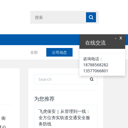
x
-
在线交流
全部
公司动态
业界资讯
咨询电话：
18788568282
13577066801
为您推荐
飞虎保安 | 从管理到一线：
全方位夯实轨道交通安全服
。街
务防线
属公