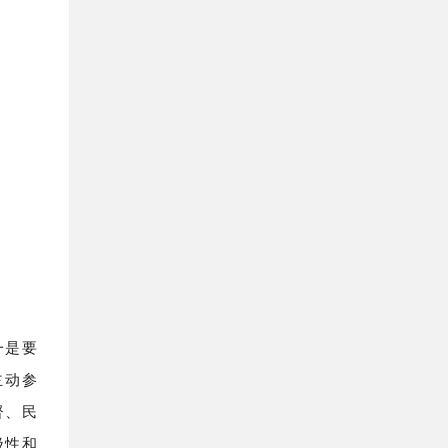
、办实
代企业
我的兴
决议，