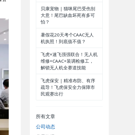
贝康宠物 | 猫咪尾巴受伤别
大意！尾巴缺血坏死有多可
怕？
暑假花20天考个CAAC无人
机执照！到底值不值？
飞虎×速飞强强联合！无人机
维修+CAAC+装调检修工，
解锁无人机全赛道技能
飞虎保安 | 精准布防、有序
疏导！飞虎保安全力保障市
民观赛出行
所有文章
公司动态