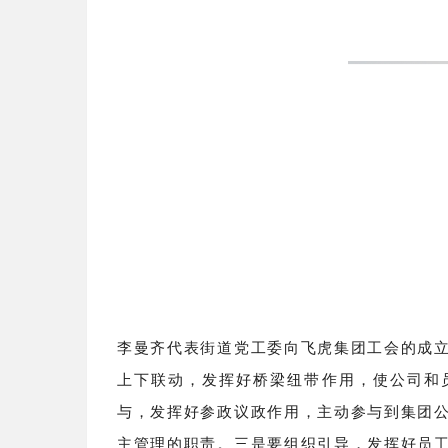
引导广大飞虎员工树立正确的世界观、人生
事、解难事，关心员工生活，赢得员工信任
新型劳动关系。同时，我也希望广大员工树
衰的主人翁责任意识，积极投身和参与到工
参加工会活动，切实把工会组织当作员工的家