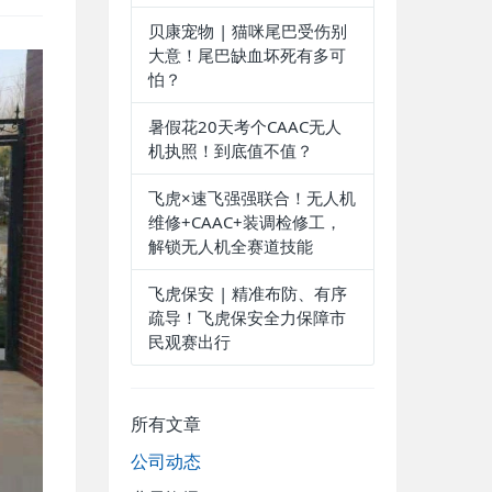
贝康宠物 | 猫咪尾巴受伤别
大意！尾巴缺血坏死有多可
怕？
暑假花20天考个CAAC无人
机执照！到底值不值？
飞虎×速飞强强联合！无人机
维修+CAAC+装调检修工，
解锁无人机全赛道技能
飞虎保安 | 精准布防、有序
疏导！飞虎保安全力保障市
民观赛出行
所有文章
公司动态