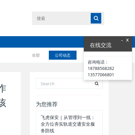
x
-
在线交流
全部
公司动态
业界资讯
咨询电话：
18788568282
13577066801
作
孩
为您推荐
飞虎保安 | 从管理到一线：
全方位夯实轨道交通安全服
务防线