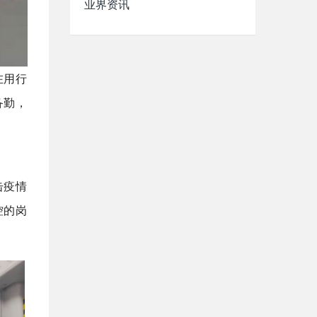
业界资讯
在用行
备勤，
击疫情
控的岗