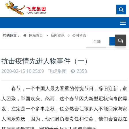
T
o
您的位置：
网站首页
新闻资讯
公司动态
g
全部
公司动
g
l
e
抗击疫情先进人物事件（一）
n
a
2020-02-15 10:25:09
飞虎集团
2358
v
i
g
春节，一个中国人最为看重的传统节日，辞旧迎新，家
a
人团聚，举国欢庆。
然而，这个春节因为新型冠状病毒的爆
t
i
发，注定是一个多事之秋，也必然会让很多人不能回家与家
o
n
人同乐欢庆，因为，他们肩负着责任和使命，他们会奋战在
抗病毒的最前线，守护千千万万人的健康安乐。