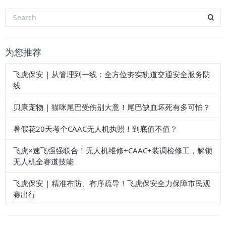
为您推荐
飞虎保安 | 从管理到一线：全方位夯实轨道交通安全服务防
线
贝康宠物 | 猫咪尾巴受伤别大意！尾巴缺血坏死有多可怕？
暑假花20天考个CAAC无人机执照！到底值不值？
飞虎×速飞强强联合！无人机维修+CAAC+装调检修工，解锁
无人机全赛道技能
飞虎保安 | 精准布防、有序疏导！飞虎保安全力保障市民观
赛出行