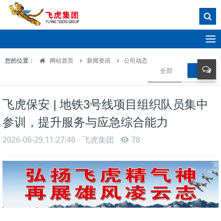
T
o
您的位置：
网站首页
新闻资讯
公司动态
g
全部
公司动
g
l
e
飞虎保安 | 地铁3号线项目组织队员集中
n
a
参训，提升服务与应急综合能力
v
i
2026-06-29 11:27:46
飞虎集团
78
g
a
t
i
o
n