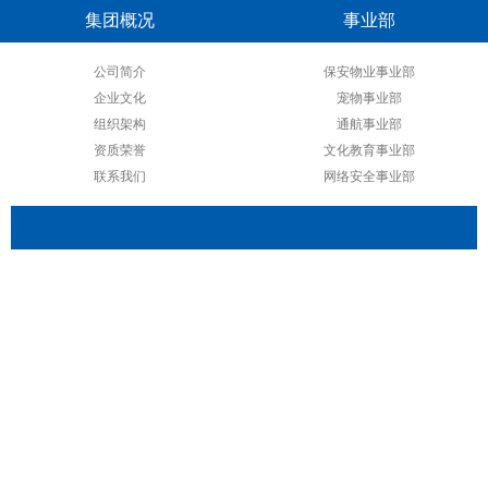
集团概况
事业部
公司简介
保安物业事业部
企业文化
宠物事业部
组织架构
通航事业部
资质荣誉
文化教育事业部
联系我们
网络安全事业部
友情链接 :
云南飞虎职业技能培训学校
飞虎驼峰通用航空有限公司
云南省养犬服务协会
飞虎文化
云南省民用无人机协会
滇ICP备18005314号-5
飞虎集团 版权所有 2018-2028
滇公网安备 53010202000728号
地址：云南省昆明市五华区龙翔街77号 邮编：650031