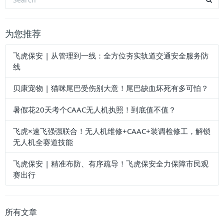
为您推荐
飞虎保安 | 从管理到一线：全方位夯实轨道交通安全服务防
线
贝康宠物 | 猫咪尾巴受伤别大意！尾巴缺血坏死有多可怕？
暑假花20天考个CAAC无人机执照！到底值不值？
飞虎×速飞强强联合！无人机维修+CAAC+装调检修工，解锁
无人机全赛道技能
飞虎保安 | 精准布防、有序疏导！飞虎保安全力保障市民观
赛出行
所有文章