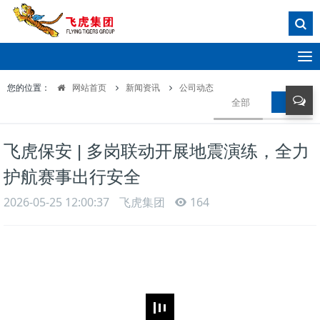
T
o
您的位置：
网站首页
新闻资讯
公司动态
g
全部
公司动
g
l
e
飞虎保安 | 多岗联动开展地震演练，全力
n
a
护航赛事出行安全
v
i
2026-05-25 12:00:37
飞虎集团
164
g
a
t
i
o
n