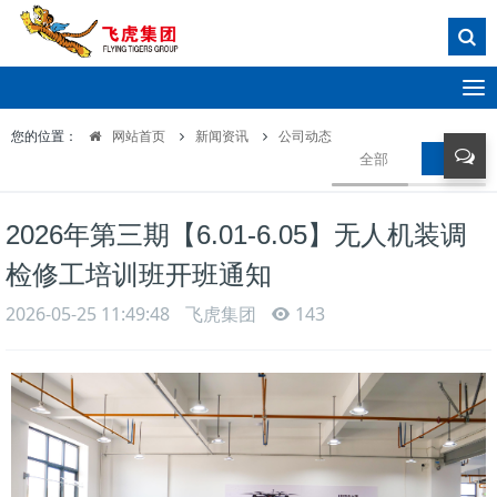
T
o
您的位置：
网站首页
新闻资讯
公司动态
g
全部
公司动
g
l
e
2026年第三期【6.01-6.05】无人机装调
n
a
检修工培训班开班通知
v
i
2026-05-25 11:49:48
飞虎集团
143
g
a
t
i
o
n