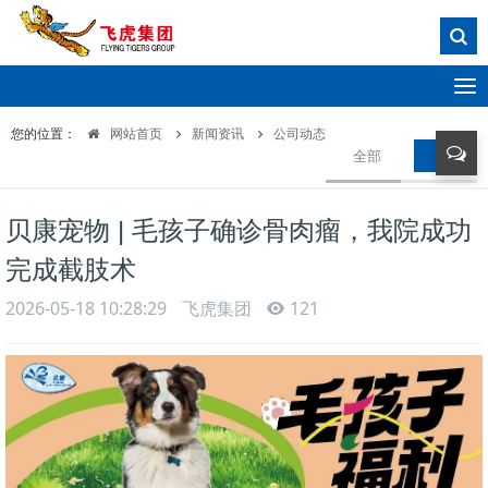
T
o
您的位置：
网站首页
新闻资讯
公司动态
g
全部
公司动
g
l
e
贝康宠物 | 毛孩子确诊骨肉瘤，我院成功
n
a
完成截肢术
v
i
2026-05-18 10:28:29
飞虎集团
121
g
a
t
i
o
n