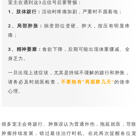
宠主在遇到这3点信号后要警惕：
1、肢体跛行：
活动时疼痛加剧，严重时不愿着地；
2、局部肿胀：
病变部位变硬、肿大，按压有明显疼
痛；
3、精神萎靡：
食欲下降，后期可能出现体重骤减、全
身乏力。
一旦出现上述症状，尤其是持续不缓解的跛行和肿胀，
请务必及时就医检查，
不要抱有“再观察几天”
的侥幸
心理。
很多宠主会将跛行、肿胀误认为普通外伤，拖延就医，导致
肿瘤持续发展，错过最佳治疗时机。在此再次提醒各位宠