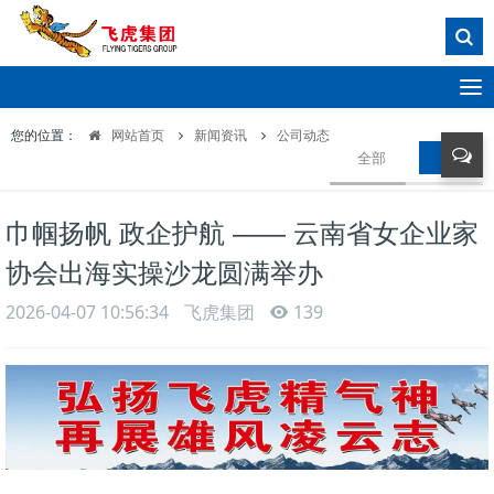
T
o
您的位置：
网站首页
新闻资讯
公司动态
g
全部
公司动
g
l
e
巾帼扬帆 政企护航 —— 云南省女企业家
n
a
协会出海实操沙龙圆满举办
v
i
2026-04-07 10:56:34
飞虎集团
139
g
a
t
i
o
n