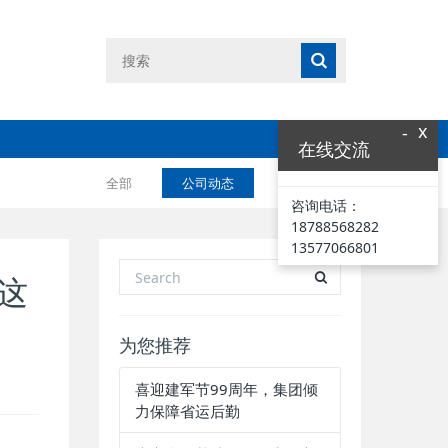
x
-
在线交流
全部
公司动态
业界资讯
咨询电话：
18788568282
13577066801
这
为您推荐
喜迎建军节99周年，集团倾
力保障省运后勤