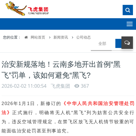
T
o
您的位置：
网站首页
新闻资讯
公司动态
g
全部
公司动
g
l
e
治安新规落地！云南多地开出首例“黑
n
a
飞”罚单，该如何避免“黑飞?
v
i
2026-02-02 11:00:54
飞虎集团
367
g
a
2026年1月1日，新修订的
《中华人民共和国治安管理处罚
t
i
法》
正式施行，明确将无人机“黑飞”列为妨害公共安全行
o
为，违反空域管理规定，在禁飞区放飞无人机情节较重的可
n
能面临治安处罚甚至刑事追究。