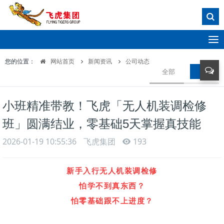
T
o
您的位置：
网站首页
新闻资讯
公司动态
g
全部
公司动
g
l
e
小班精准带教！飞虎「无人机装调检修
n
a
班」圆满结业，零基础5天掌握真技能
v
i
2026-01-19 10:55:36
飞虎集团
193
g
a
新手入行无人机装调检修
t
i
怕学不到真东西？
o
怕零基础跟不上进度？
n