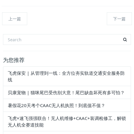
上一篇
下一篇
为您推荐
飞虎保安 | 从管理到一线：全方位夯实轨道交通安全服务防
线
贝康宠物 | 猫咪尾巴受伤别大意！尾巴缺血坏死有多可怕？
暑假花20天考个CAAC无人机执照！到底值不值？
飞虎×速飞强强联合！无人机维修+CAAC+装调检修工，解锁
无人机全赛道技能