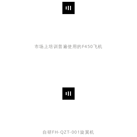
市场上培训普遍使用的F450飞机
自研FH-QZT-001旋翼机