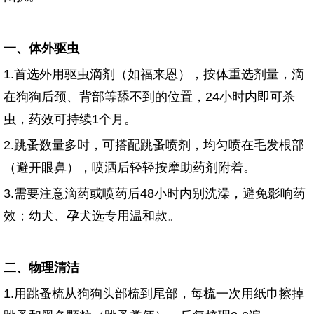
一、体外驱虫
1.首选外用驱虫滴剂（如福来恩），按体重选剂量，滴
在狗狗后颈、背部等舔不到的位置，24小时内即可杀
虫，药效可持续1个月。
2.跳蚤数量多时，可搭配跳蚤喷剂，均匀喷在毛发根部
（避开眼鼻），喷洒后轻轻按摩助药剂附着。
3.需要注意滴药或喷药后48小时内别洗澡，避免影响药
效；幼犬、孕犬选专用温和款。
二、物理清洁
1.用跳蚤梳从狗狗头部梳到尾部，每梳一次用纸巾擦掉