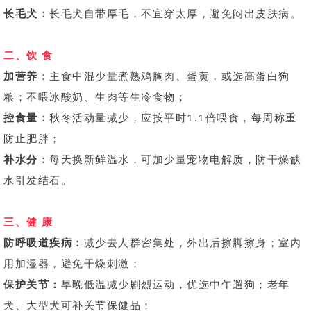
长毛犬：
长毛犬自带厚毛，不宜穿太厚，避免闷出皮肤病。
二、饮 食
加营养
：主食中混少量煮熟鸡胸肉、蛋黄，或选高蛋白狗
粮；不喂冰酸奶、生肉等生冷食物；
控食量：
秋冬活动量减少，应按平时1.1倍喂食，每周称重
防止肥胖；
补水分：
每天换新鲜温水，可加少量宠物电解质，防干燥缺
水引发结石。
三、健 康
防呼吸道疾病：
减少去人群密集处，外出后擦脚擦身；室内
用加湿器，避免干燥刺激；
保护关节：
早晚低温减少剧烈运动，优选中午遛狗；老年
犬、大型犬可补关节保健品；