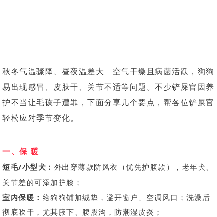
秋冬气温骤降、昼夜温差大，空气干燥且病菌活跃，狗狗
易出现感冒、皮肤干、关节不适等问题。不少铲屎官因养
护不当让毛孩子遭罪，下面分享几个要点，帮各位铲屎官
轻松应对季节变化。
一、保 暖
短毛/小型犬：
外出穿薄款防风衣（优先护腹款），老年犬、
关节差的可添加护膝；
室内保暖：
给狗狗铺加绒垫，避开窗户、空调风口；洗澡后
彻底吹干，尤其腋下、腹股沟，防潮湿皮炎；