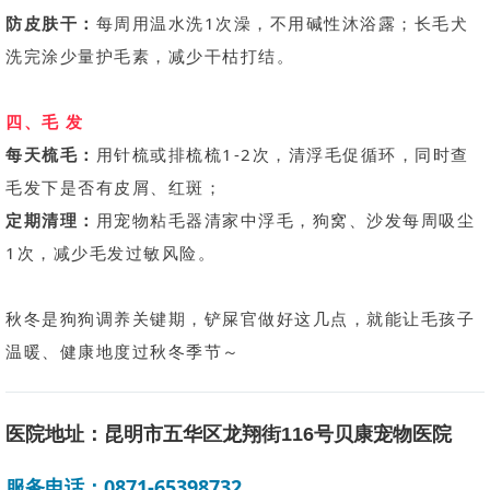
防皮肤干：
每周用温水洗1次澡，不用碱性沐浴露；长毛犬
洗完涂少量护毛素，减少干枯打结。
四、毛 发
每天梳毛：
用针梳或排梳梳1-2次，清浮毛促循环，同时查
毛发下是否有皮屑、红斑；
定期清理：
用宠物粘毛器清家中浮毛，狗窝、沙发每周吸尘
1次，减少毛发过敏风险。
秋冬是狗狗调养关键期，铲屎官做好这几点，就能让毛孩子
温暖、健康地度过秋冬季节～
医院地址：昆明市五华区龙翔街116号贝康宠物医院
服务电话：0871-65398732