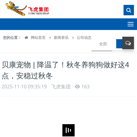
T
o
您的位置：
网站首页
新闻资讯
公司动态
g
全部
公司动
g
l
e
贝康宠物 | 降温了！秋冬养狗狗做好这4
n
a
点，安稳过秋冬
v
i
2025-11-10 09:35:19
飞虎集团
163
g
a
t
i
o
n