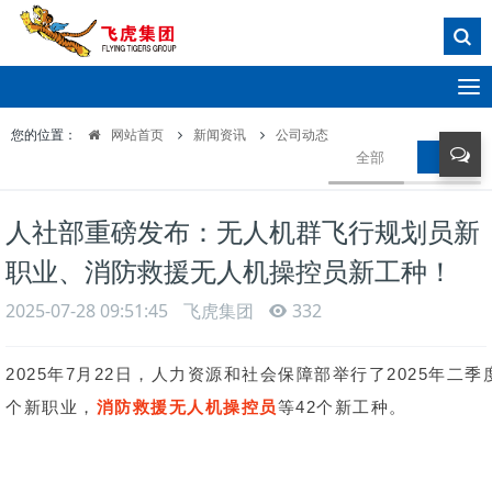
T
o
您的位置：
网站首页
新闻资讯
公司动态
g
全部
公司动
g
l
e
人社部重磅发布：无人机群飞行规划员新
n
a
职业、消防救援无人机操控员新工种！
v
i
2025-07-28 09:51:45
飞虎集团
332
g
a
2025年7月22日，人力资源和社会保障部举行了2025
t
i
个新职业，
消防救援无人机操控员
等42个新工种。
o
n