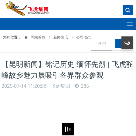
T
o
您的位置：
网站首页
新闻资讯
公司动态
g
全部
公司动
g
l
e
【昆明新闻】铭记历史 缅怀先烈 | 飞虎驼
n
a
峰故乡魅力展吸引各界群众参观
v
i
2025-07-14 11:20:56
飞虎集团
285
g
a
t
i
o
n