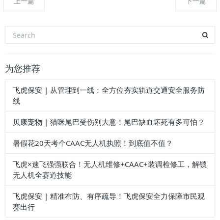
上一篇
下一篇
为您推荐
飞虎保安 | 从管理到一线：全方位夯实轨道交通安全服务防
线
贝康宠物 | 猫咪尾巴受伤别大意！尾巴缺血坏死有多可怕？
暑假花20天考个CAAC无人机执照！到底值不值？
飞虎×速飞强强联合！无人机维修+CAAC+装调检修工，解锁
无人机全赛道技能
飞虎保安 | 精准布防、有序疏导！飞虎保安全力保障市民观
赛出行