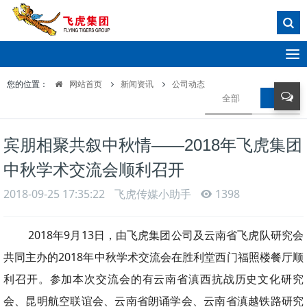
T
o
您的位置：
网站首页
新闻资讯
公司动态
g
全部
公司动
g
l
e
宾朋相聚共叙中秋情——2018年飞虎集团
n
a
中秋学术交流会顺利召开
v
i
2018-09-25 17:35:22
飞虎传媒小助手
1398
g
a
2018年9月13日，由飞虎集团公司及云南省飞虎队研究会
t
i
共同主办的2018年中秋学术交流会在胜利堂西门福照楼餐厅顺
o
利召开。参加本次交流会的有云南省滇西抗战历史文化研究
n
会、昆明航空联谊会、云南省朗诵学会、云南省滇越铁路研究