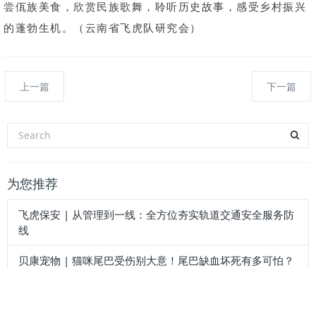
尝佤族美食，欣赏民族歌舞，聆听历史故事，感受乡村振兴
的蓬勃生机。（云南省飞虎队研究会）
上一篇
下一篇
为您推荐
飞虎保安 | 从管理到一线：全方位夯实轨道交通安全服务防
线
贝康宠物 | 猫咪尾巴受伤别大意！尾巴缺血坏死有多可怕？
暑假花20天考个CAAC无人机执照！到底值不值？