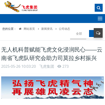
T
o
您的位置：
网站首页
新闻资讯
公司动态
g
全部
公司动
g
l
e
无人机科普赋能飞虎文化浸润民心——云
n
a
南省飞虎队研究会助力司莫拉乡村振兴
v
i
2025-05-26 10:03:20
飞虎集团
273
g
a
t
i
o
n