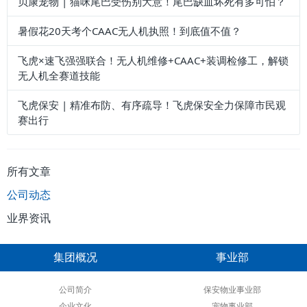
贝康宠物 | 猫咪尾巴受伤别大意！尾巴缺血坏死有多可怕？
暑假花20天考个CAAC无人机执照！到底值不值？
飞虎×速飞强强联合！无人机维修+CAAC+装调检修工，解锁
无人机全赛道技能
飞虎保安 | 精准布防、有序疏导！飞虎保安全力保障市民观
赛出行
所有文章
公司动态
业界资讯
集团概况
事业部
公司简介
保安物业事业部
企业文化
宠物事业部