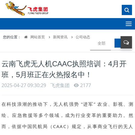
T
o
您的位置：
网站首页
新闻资讯
公司动态
g
全部
公司动
g
l
e
云南飞虎无人机CAAC执照培训：4月开
n
a
班，5月班正在火热报名中！
v
i
2025-04-27 09:30:29
飞虎集团
2177
g
a
t
在科技浪潮的推动下，无人机强势 “进军” 农业、影视、测
i
绘、应急救援等多个领域，成为行业变革的重要助力。然
o
n
而，依据中国民航局（CAAC）规定，从事商业飞行的无人