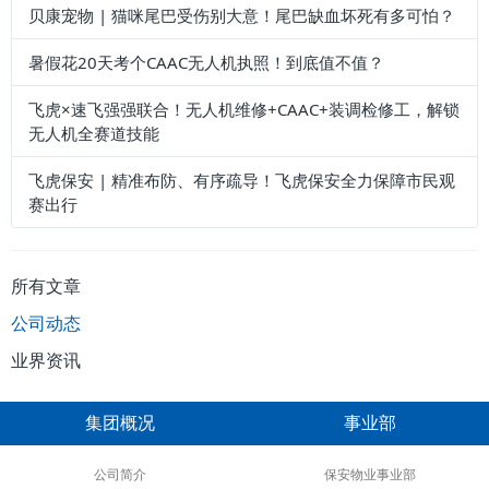
贝康宠物 | 猫咪尾巴受伤别大意！尾巴缺血坏死有多可怕？
暑假花20天考个CAAC无人机执照！到底值不值？
飞虎×速飞强强联合！无人机维修+CAAC+装调检修工，解锁
无人机全赛道技能
飞虎保安 | 精准布防、有序疏导！飞虎保安全力保障市民观
赛出行
所有文章
公司动态
业界资讯
集团概况
事业部
公司简介
保安物业事业部