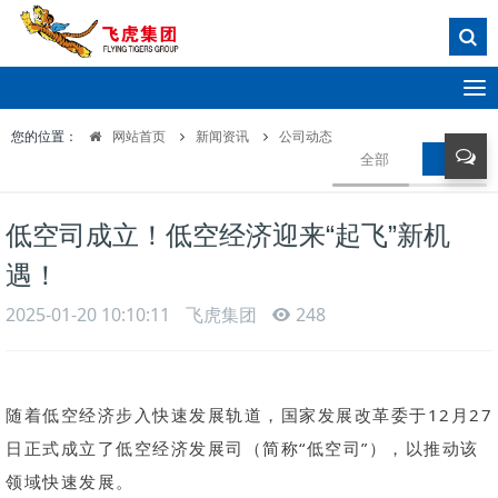
T
o
您的位置：
网站首页
新闻资讯
公司动态
g
全部
公司动
g
l
e
低空司成立！低空经济迎来“起飞”新机
n
a
遇！
v
i
2025-01-20 10:10:11
飞虎集团
248
g
a
t
i
随着低空经济步入快速发展轨道
，国家发展改革委于12月27
o
日正式成立了低空经济发展司（简称“低空司”），以推动该
n
领域快速发展。