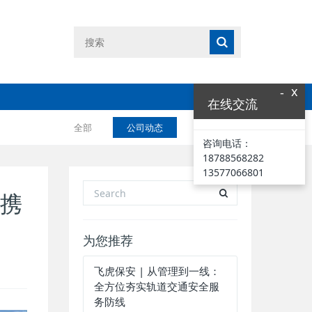
x
-
在线交流
全部
公司动态
业界资讯
咨询电话：
18788568282
13577066801
防携
为您推荐
飞虎保安 | 从管理到一线：
全方位夯实轨道交通安全服
务防线