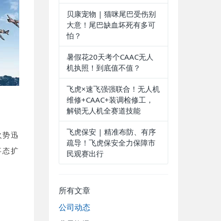
贝康宠物 | 猫咪尾巴受伤别
大意！尾巴缺血坏死有多可
怕？
暑假花20天考个CAAC无人
机执照！到底值不值？
飞虎×速飞强强联合！无人机
维修+CAAC+装调检修工，
解锁无人机全赛道技能
飞虎保安 | 精准布防、有序
火势迅
疏导！飞虎保安全力保障市
事态扩
民观赛出行
所有文章
公司动态