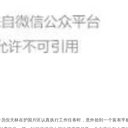
车引导员倪天林在护国片区认真执行工作任务时，意外拾到一个装有平