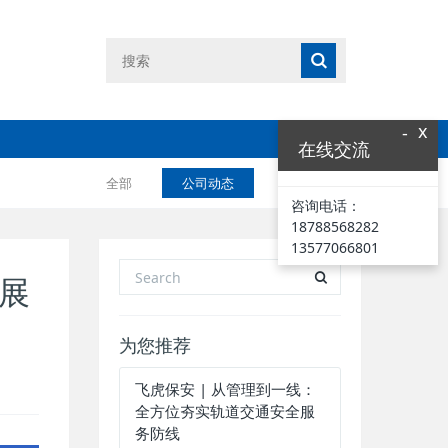
x
-
在线交流
全部
公司动态
业界资讯
咨询电话：
18788568282
13577066801
展
为您推荐
飞虎保安 | 从管理到一线：
全方位夯实轨道交通安全服
务防线