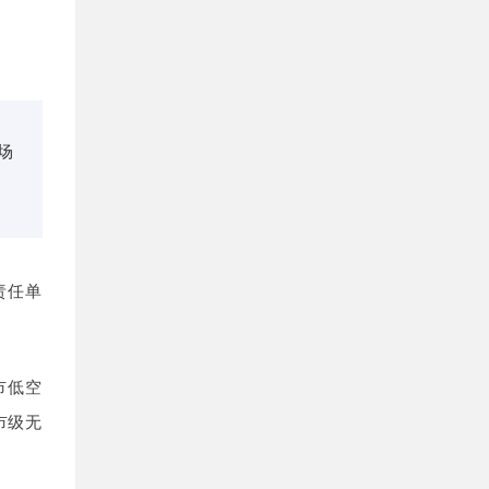
场
责任单
市低空
市级无
。