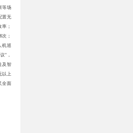
训等场
配置无
效率；
6次；
人机巡
议”，
造及智
元以上
又全面