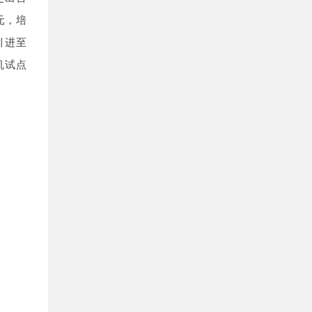
元，培
引进至
机试点