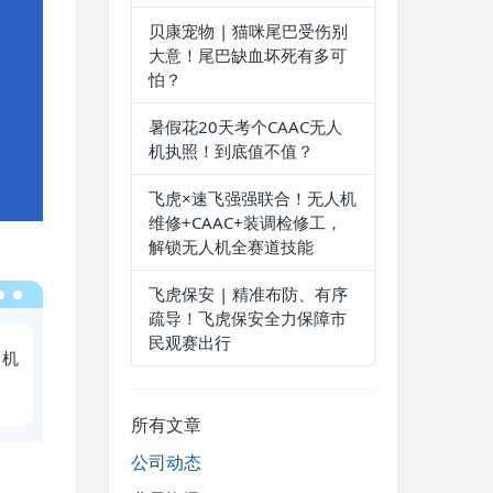
贝康宠物 | 猫咪尾巴受伤别
大意！尾巴缺血坏死有多可
怕？
暑假花20天考个CAAC无人
机执照！到底值不值？
飞虎×速飞强强联合！无人机
维修+CAAC+装调检修工，
解锁无人机全赛道技能
飞虎保安 | 精准布防、有序
疏导！飞虎保安全力保障市
民观赛出行
略机
所有文章
公司动态