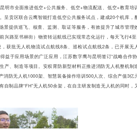
昆明市全面推进低空+公共服务、低空+物流配送、低空+教育培
。呈贡区联合云鹰智能打造低空公共服务试点，建成20个机库，
8个场景提供巡飞、核查、监测、取证等服务，有效提升了城市管理
（前兴路至书林街）物资转运航线已实现常态化运行，每天飞行4至
，获批无人机物流试点航线8条、巡检试点航线2条，已开展无
得益于应用场景的广泛应用，江苏数字鹰与昆明签订“战略合作协
生产、制造等项目。安权霄防新型材料正推进消防无人机整机制
消防无人机1000架、智慧装备操作培训500人次、综合产值3亿
自制品牌“FH”无人机50余架，在自主研发制造无人机的同时，