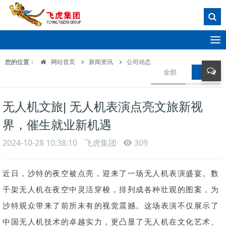
T
o
您的位置：
网站首页
新闻资讯
公司动态
g
全部
公司动
g
l
e
无人机文旅| 无人机表演点亮文旅新视
n
a
界，催生就业新机遇
v
i
2024-10-28 10:38:10
飞虎集团
309
g
a
近日，沙特的夜空被点亮，迎来了一场无人机表演盛宴。数
t
i
千架无人机在夜空中灵活穿梭，排列成各种壮观的图案，为
o
沙特观众带来了前所未有的视觉震撼。这场表演不仅展示了
n
中国无人机技术的卓越实力，更凸显了无人机在文化艺术、