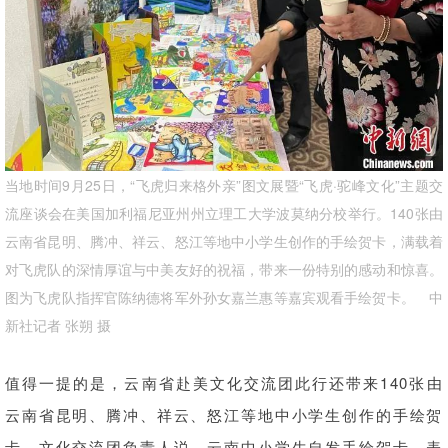
当地时间9月25日，“飞虎归来格外亲”图文展暨“飞虎·驼峰文化”主题交
流座谈会在美国加利福尼亚州州立理工大学波莫纳分校举行。140张由
云南省昆明、腾冲、祥云、怒江等地中小学生创作的手绘贺卡，满载着
对飞虎队的深情厚谊与中美友好的祝福，带来一份特别的感动和惊喜。
图为飞虎队指挥官陈纳德将军外孙女嘉兰惠等嘉宾观看手绘贺卡。 中
新社记者 张朔 摄
值得一提的是，云南省赴美文化交流团此行还带来140张由
云南省昆明、腾冲、祥云、怒江等地中小学生创作的手绘贺
卡。文化交流团负责人说，云南中小学生自发手绘贺卡，表