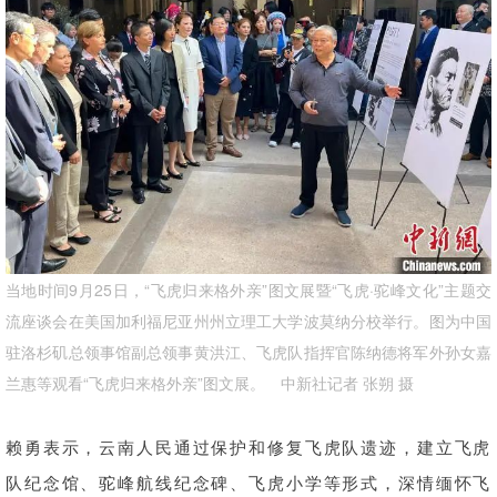
当地时间9月25日，“飞虎归来格外亲”图文展暨“飞虎·驼峰文化”主题交
流座谈会在美国加利福尼亚州州立理工大学波莫纳分校举行。图为中国
驻洛杉矶总领事馆副总领事黄洪江、飞虎队指挥官陈纳德将军外孙女嘉
兰惠等观看“飞虎归来格外亲”图文展。 中新社记者 张朔 摄
赖勇表示，云南人民通过保护和修复飞虎队遗迹，建立飞虎
队纪念馆、驼峰航线纪念碑、飞虎小学等形式，深情缅怀飞