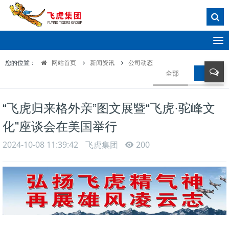
T
o
您的位置：
网站首页
新闻资讯
公司动态
g
全部
公司动
g
l
e
“飞虎归来格外亲”图文展暨“飞虎·驼峰文
n
a
化”座谈会在美国举行
v
i
2024-10-08 11:39:42
飞虎集团
200
g
a
t
i
o
n