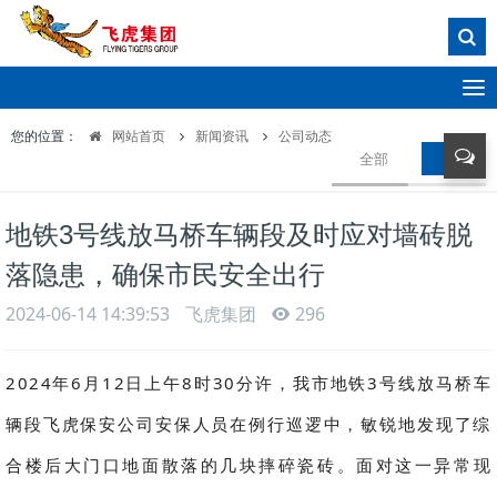
T
o
您的位置：
网站首页
新闻资讯
公司动态
g
全部
公司动
g
l
e
地铁3号线放马桥车辆段及时应对墙砖脱
n
a
落隐患，确保市民安全出行
v
i
2024-06-14 14:39:53
飞虎集团
296
g
a
t
2024年6月12日上午8时30分许，我市地铁3号线放马桥车
i
辆段飞虎保安公司安保人员在例行巡逻中，敏锐地发现了综
o
n
合楼后大门口地面散落的几块摔碎瓷砖。面对这一异常现