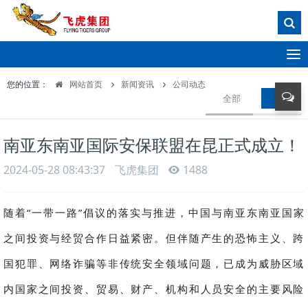
T
o
您的位置：
网站首页
新闻资讯
公司动态
g
全部
公司动
g
l
e
南亚东南亚国际安保联盟在昆正式成立！
n
a
2024-05-28 08:43:37
飞虎集团
1488
v
i
g
随着“一带一路”倡议的落实与推进，中国与南亚东南亚国家
a
t
之间投资与经贸合作日益紧密。但伴随产生的恐怖主义、跨
i
国犯罪、网络诈骗等非传统安全领域问题，已成为威胁区域
o
n
内国家之间投资、贸易、财产、机构和人员安全的主要风险