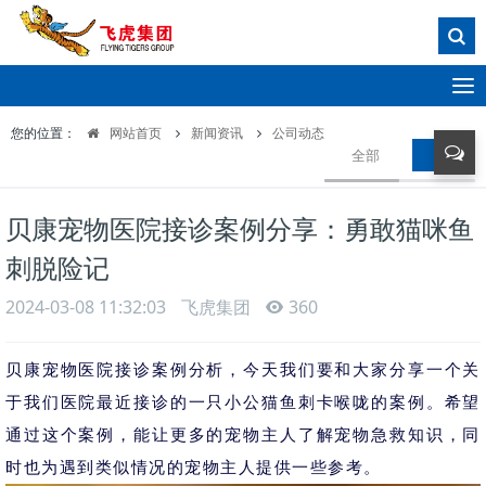
T
o
您的位置：
网站首页
新闻资讯
公司动态
g
全部
公司动
g
l
e
贝康宠物医院接诊案例分享：勇敢猫咪鱼
n
a
刺脱险记
v
i
2024-03-08 11:32:03
飞虎集团
360
g
a
贝康宠物医院接诊案例分析，今天我们要和大家分享一个关
t
i
于我们医院最近接诊的一只小公猫鱼刺卡喉咙的案例。希望
o
通过这个案例，能让更多的宠物主人了解宠物急救知识，同
n
时也为遇到类似情况的宠物主人提供一些参考。