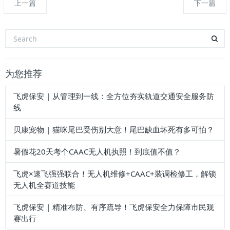
上一篇
下一篇
为您推荐
飞虎保安 | 从管理到一线：全方位夯实轨道交通安全服务防
线
贝康宠物 | 猫咪尾巴受伤别大意！尾巴缺血坏死有多可怕？
暑假花20天考个CAAC无人机执照！到底值不值？
飞虎×速飞强强联合！无人机维修+CAAC+装调检修工，解锁
无人机全赛道技能
飞虎保安 | 精准布防、有序疏导！飞虎保安全力保障市民观
赛出行