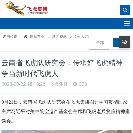
T
o
您的位置：
网站首页
新闻资讯
公司动态
g
全部
公司动
g
l
e
云南省飞虎队研究会：传承好飞虎精神
n
a
争当新时代飞虎人
v
i
2023-09-22 18:18:26
飞虎集团
328
g
a
t
9月21日，云南省飞虎队研究会在飞虎集团召开学习贯彻国家
i
主席习近平对美中航空遗产基金会主席和飞虎老兵复信精神座
o
谈会。
n