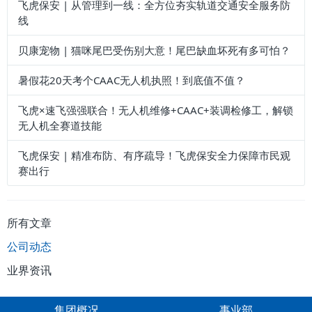
为您推荐
飞虎保安 | 从管理到一线：全方位夯实轨道交通安全服务防
线
贝康宠物 | 猫咪尾巴受伤别大意！尾巴缺血坏死有多可怕？
暑假花20天考个CAAC无人机执照！到底值不值？
飞虎×速飞强强联合！无人机维修+CAAC+装调检修工，解锁
无人机全赛道技能
飞虎保安 | 精准布防、有序疏导！飞虎保安全力保障市民观
赛出行
所有文章
公司动态