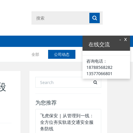
x
-
在线交流
全部
公司动态
业界资讯
咨询电话：
18788568282
13577066801
段
为您推荐
飞虎保安 | 从管理到一线：
全方位夯实轨道交通安全服
务防线