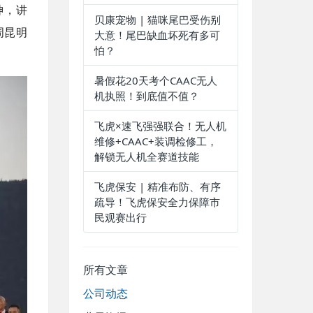
神，讲
贝康宠物 | 猫咪尾巴受伤别
周昆明
大意！尾巴缺血坏死有多可
怕？
暑假花20天考个CAAC无人
机执照！到底值不值？
飞虎×速飞强强联合！无人机
维修+CAAC+装调检修工，
解锁无人机全赛道技能
飞虎保安 | 精准布防、有序
疏导！飞虎保安全力保障市
民观赛出行
所有文章
公司动态