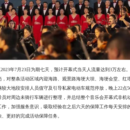
至2023年7月23日为期七天，预计开幕式当天人流量达到3万左右
岗，对整条活动区域内迎海路、观景路海埂大坝、海埂会堂、红
较大地段安排人员值守及引导私家电动车规范停放，晚上22点5
导员对周边未骑行车辆进行整理，并总结整个音乐会开幕式非机
作，加强服务意识，吸取经验在之后六天的保障工作每天安排的
快、更好的完成活动保障任务。