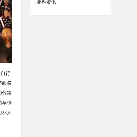
业界资讯
。自行
塔西路
0分第
动车秩
23人