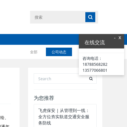
x
-
在线交流
全部
公司动态
业界资讯
咨询电话：
18788568282
13577066801
为您推荐
飞虎保安 | 从管理到一线：
全方位夯实轨道交通安全服
测绘、
务防线
成逐年