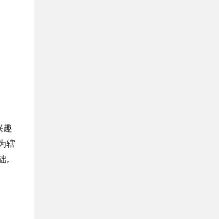
兴趣
为辖
础。