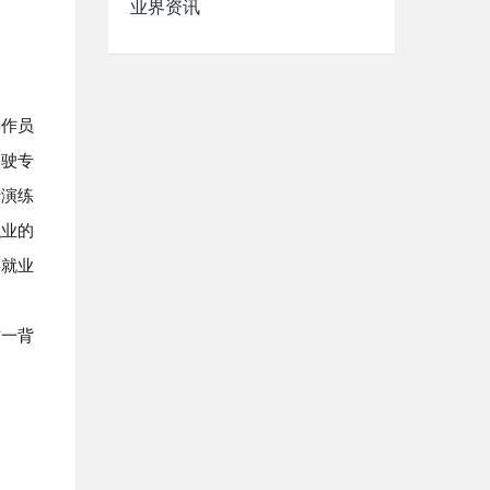
业界资讯
操作员
驾驶专
行演练
职业的
共就业
这一背