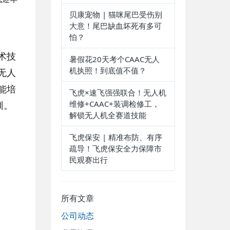
贝康宠物 | 猫咪尾巴受伤别
大意！尾巴缺血坏死有多可
怕？
术技
暑假花20天考个CAAC无人
机执照！到底值不值？
无人
能培
飞虎×速飞强强联合！无人机
维修+CAAC+装调检修工，
训。
解锁无人机全赛道技能
飞虎保安 | 精准布防、有序
疏导！飞虎保安全力保障市
民观赛出行
所有文章
公司动态