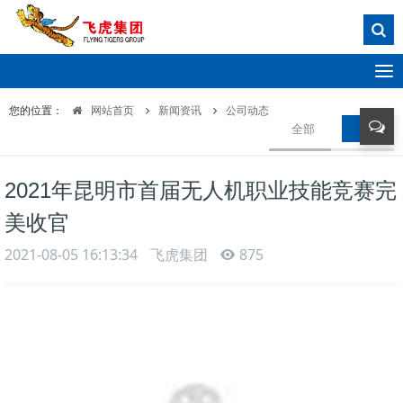
T
o
您的位置：
网站首页
新闻资讯
公司动态
g
全部
公司动
g
l
e
2021年昆明市首届无人机职业技能竞赛完
n
a
美收官
v
i
2021-08-05 16:13:34
飞虎集团
875
g
a
t
i
o
n