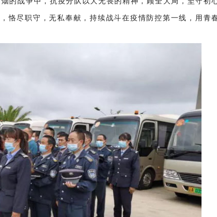
硝烟的战争中，抗疫分队以大无畏的精神，顾全大局，坚守初
用，恪尽职守，无私奉献，持续战斗在疫情防控第一线，用青