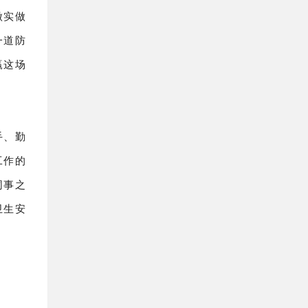
做实做
一道防
赢这场
手、勤
工作的
同事之
卫生安