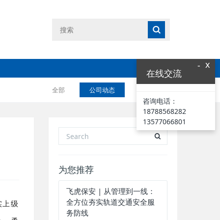
x
-
在线交流
全部
公司动态
业界资讯
咨询电话：
18788568282
13577066801
为您推荐
飞虎保安 | 从管理到一线：
全方位夯实轨道交通安全服
实上级
务防线