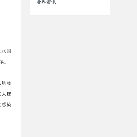
业界资讯
长水国
续。
东航物
重大课
状感染