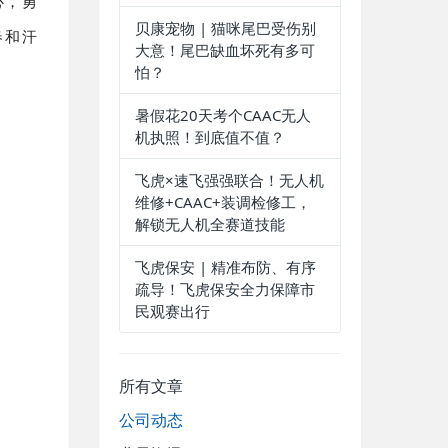
心，勇
贝康宠物 | 猫咪尾巴受伤别
春和汗
大意！尾巴缺血坏死有多可
怕？
暑假花20天考个CAAC无人
机执照！到底值不值？
飞虎×速飞强强联合！无人机
维修+CAAC+装调检修工，
解锁无人机全赛道技能
飞虎保安 | 精准布防、有序
疏导！飞虎保安全力保障市
民观赛出行
所有文章
公司动态