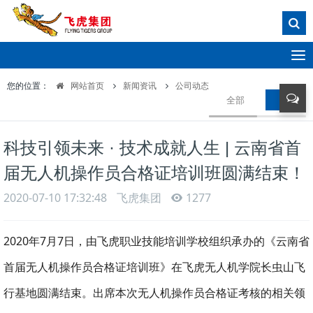
T
o
您的位置：
网站首页
新闻资讯
公司动态
g
全部
公司动
g
l
e
科技引领未来 · 技术成就人生 | 云南省首
n
a
届无人机操作员合格证培训班圆满结束！
v
i
2020-07-10 17:32:48
飞虎集团
1277
g
a
2020年7月7日，由飞虎职业技能培训学校组织承办的《云南省
t
i
首届无人机操作员合格证培训班》在飞虎无人机学院长虫山飞
o
n
行基地圆满结束。出席本次无人机操作员合格证考核的相关领