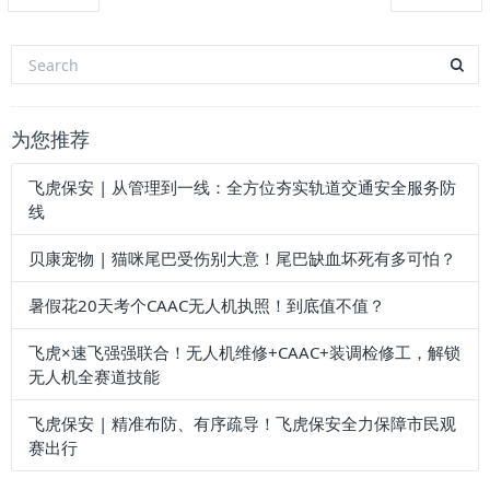
为您推荐
飞虎保安 | 从管理到一线：全方位夯实轨道交通安全服务防
线
贝康宠物 | 猫咪尾巴受伤别大意！尾巴缺血坏死有多可怕？
暑假花20天考个CAAC无人机执照！到底值不值？
飞虎×速飞强强联合！无人机维修+CAAC+装调检修工，解锁
无人机全赛道技能
飞虎保安 | 精准布防、有序疏导！飞虎保安全力保障市民观
赛出行
所有文章