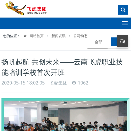
T
o
您的位置：
网站首页
新闻资讯
公司动态
g
全部
公司动
g
l
e
扬帆起航 共创未来——云南飞虎职业技
n
a
能培训学校首次开班
v
i
2020-05-15 18:02:05
飞虎集团
1062
g
a
t
i
o
n