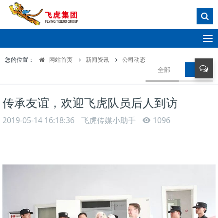
T
o
您的位置：
网站首页
新闻资讯
公司动态
g
全部
公司动
g
l
e
传承友谊，欢迎飞虎队员后人到访
n
a
2019-05-14 16:18:36
飞虎传媒小助手
1096
v
i
g
a
t
i
o
n